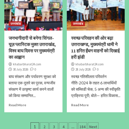
उत्तराखंड
उत्तराखंड
जनभागीदारी से बनेगा सिंगल-
स्वच्छ परिवहन की ओर बढ़ा
यूज़ प्लास्टिक मुक्त उत्तराखंड,
उत्तराखण्ड, मुख्यमंत्री धामी ने
विश्व बाघ दिवस पर मुख्यमंत्री
11 हरित ईंधन वाहनों को दिखाई
का आह्वान
हरी झंडी
khabarbharat24.com
khabarbharat24.com
30 July 2026
0
28 July 2026
0
बाघ संरक्षण और पर्यावरण सुरक्षा को
स्वच्छ गतिशीलता परिवर्तन
बताया एक-दूसरे का पूरक, वन्यजीव
नीति-2024 के तहत 6 लाभार्थियों
संरक्षण में उत्कृष्ट कार्य करने वालों
को सब्सिडी चेक, 5 अन्य की स्वीकृति
को किया सम्मानित...
प्रक्रिया पूरी; बोले— हरित विकास...
Read More
Read More
Posts
1
2
3
4
…
184
Next