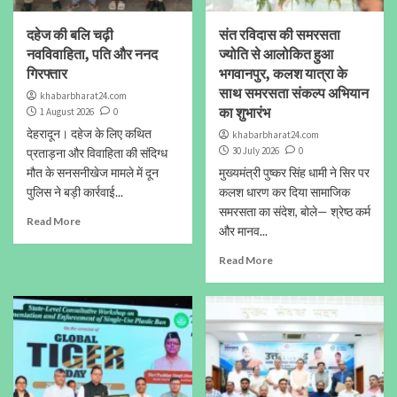
दहेज की बलि चढ़ी
संत रविदास की समरसता
नवविवाहिता, पति और ननद
ज्योति से आलोकित हुआ
गिरफ्तार
भगवानपुर, कलश यात्रा के
साथ समरसता संकल्प अभियान
khabarbharat24.com
का शुभारंभ
1 August 2026
0
देहरादून। दहेज के लिए कथित
khabarbharat24.com
30 July 2026
0
प्रताड़ना और विवाहिता की संदिग्ध
मौत के सनसनीखेज मामले में दून
मुख्यमंत्री पुष्कर सिंह धामी ने सिर पर
पुलिस ने बड़ी कार्रवाई...
कलश धारण कर दिया सामाजिक
समरसता का संदेश, बोले— श्रेष्ठ कर्म
Read More
और मानव...
Read More