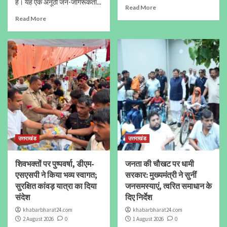
है। यह एक अनूठी जन-जागरूकता...
Read More
Read More
उत्तराखंड
उत्तराखंड
शिवभक्तों पर पुष्पवर्षा, डीएम-
जनता की चौखट पर धामी
एसएसपी ने किया भव्य स्वागत;
सरकार: मुख्यमंत्री ने सुनीं
सुरक्षित कांवड़ यात्रा का दिया
जनसमस्याएं, त्वरित समाधान के
संदेश
दिए निर्देश
khabarbharat24.com
khabarbharat24.com
2 August 2026
0
1 August 2026
0