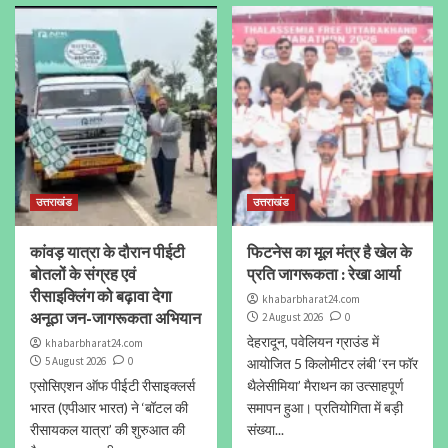
उत्तराखंड
उत्तराखंड
कांवड़ यात्रा के दौरान पीईटी
फिटनेस का मूल मंत्र है खेल के
बोतलों के संग्रह एवं
प्रति जागरूकता : रेखा आर्या
रीसाइक्लिंग को बढ़ावा देगा
khabarbharat24.com
अनूठा जन-जागरूकता अभियान
2 August 2026
0
देहरादून, पवेलियन ग्राउंड में
khabarbharat24.com
5 August 2026
0
आयोजित 5 किलोमीटर लंबी ‘रन फॉर
एसोसिएशन ऑफ पीईटी रीसाइक्लर्स
थैलेसीमिया’ मैराथन का उत्साहपूर्ण
भारत (एपीआर भारत) ने ‘बॉटल की
समापन हुआ। प्रतियोगिता में बड़ी
रीसायकल यात्रा’ की शुरुआत की
संख्या...