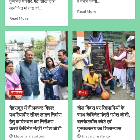
कुर्मांचल परिसर, गढ़ी शाखा द्वारा
व बचाव कार्यों...
आयोजित मां नंदा एवं...
Read More
Read More
उत्तराखंड
Blog
देहरादून में नीलकण्ठ विहार
खेल दिवस पर खिलाड़ियों के
पथरियापीर सीवर लाइन निर्माण
साथ कैबिनेट मंत्री गणेश जोशी,
हेतु कार्यस्थल का निरीक्षण
बास्केटबॉल कोर्ट एवं
करते कैबिनेट मंत्री गणेश जोशी
पुस्तकालय का शिलान्यास
khabarbharat24.com
khabarbharat24.com