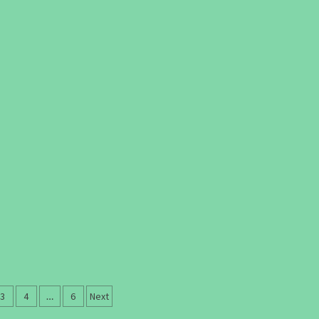
3
4
…
6
Next