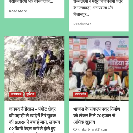
पदाधिकारियों और कार्यकर्ताओं...
राज्यलक्ष्मी ने मसूरी विधानसभा क्षेत्र
के गल्जवाड़ी, अनारवाला और
Read More
विलासपुर...
Read More
उत्तराखंड
दुर्घटना
उत्तराखंड
जनपद नैनीताल – पंगोट क्षेत्र
भाजपा के संकल्प पत्र निर्माण
की पहाड़ी से खाई में गिरे युवक
को लेकर मिले 70 हजार से
की SDRF ने बचाई जान, लगभग
अधिक सुझाव
02 किमी पैदल मार्ग से होते हुए
khabarbharat24.com