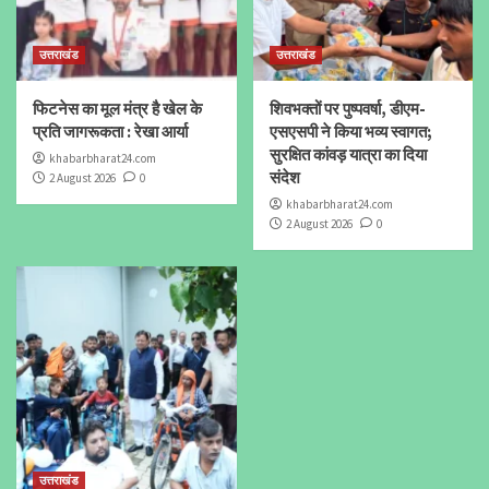
उत्तराखंड
उत्तराखंड
फिटनेस का मूल मंत्र है खेल के
शिवभक्तों पर पुष्पवर्षा, डीएम-
प्रति जागरूकता : रेखा आर्या
एसएसपी ने किया भव्य स्वागत;
सुरक्षित कांवड़ यात्रा का दिया
khabarbharat24.com
संदेश
2 August 2026
0
khabarbharat24.com
2 August 2026
0
उत्तराखंड