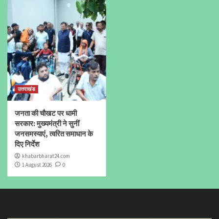
उत्तराखंड
जनता की चौखट पर धामी
सरकार: मुख्यमंत्री ने सुनीं
जनसमस्याएं, त्वरित समाधान के
दिए निर्देश
khabarbharat24.com
1 August 2026
0