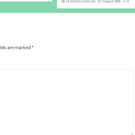
khabarbharat24.com
2 August 2026
0
elds are marked
*