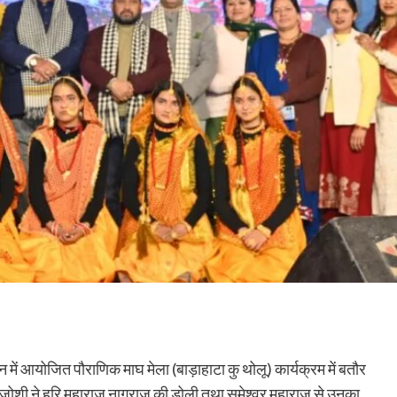
 में आयोजित पौराणिक माघ मेला (बाड़ाहाटा कु थोलू) कार्यक्रम में बतौर
श जोशी ने हरि महाराज नागराज की डोली तथा समेश्वर महाराज से उनका