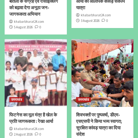
बोतलों के संग्रह एवं रीसाइक्लिंग
आर्या का ओलंपिक कांवड़ संकल्प
को बढ़ावा देगा अनूठा जन-
यात्रा
जागरूकता अभियान
khabarbharat24.com
3 August 2026
0
khabarbharat24.com
5 August 2026
0
उत्तराखंड
उत्तराखंड
फिटनेस का मूल मंत्र है खेल के
शिवभक्तों पर पुष्पवर्षा, डीएम-
प्रति जागरूकता : रेखा आर्या
एसएसपी ने किया भव्य स्वागत;
सुरक्षित कांवड़ यात्रा का दिया
khabarbharat24.com
संदेश
2 August 2026
0