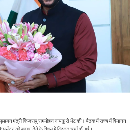
उड्डयन मंत्री किंजरापु राममोहन नायडू से भेंट की। बैठक में राज्य में विमानन
े पर्यटन को बढ़ावा देने के विषय में विस्तृत चर्चा की गई।