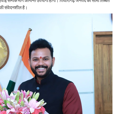
वाई सम्पर्क मार्ग अत्यन्त उपयोगी होगी। पिथौरागढ़ जनपद की सीमा तिब्बत
 काफी संवेदनशील है।