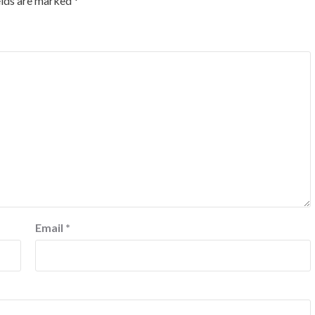
elds are marked
*
Email
*