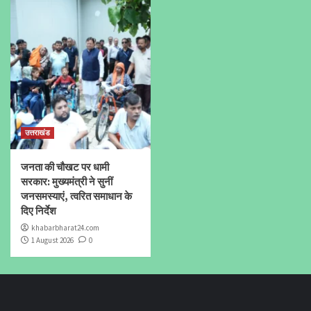
उत्तराखंड
जनता की चौखट पर धामी
सरकार: मुख्यमंत्री ने सुनीं
जनसमस्याएं, त्वरित समाधान के
दिए निर्देश
khabarbharat24.com
1 August 2026
0