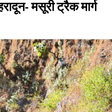
रादून- मसूरी ट्रैक मार्ग