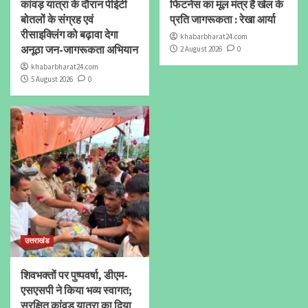
कांवड़ यात्रा के दौरान पीईटी
फिटनेस का मूल मंत्र है खेल के
बोतलों के संग्रह एवं
प्रति जागरूकता : रेखा आर्या
रीसाइक्लिंग को बढ़ावा देगा
khabarbharat24.com
अनूठा जन-जागरूकता अभियान
2 August 2026
0
khabarbharat24.com
5 August 2026
0
उत्तराखंड
शिवभक्तों पर पुष्पवर्षा, डीएम-
एसएसपी ने किया भव्य स्वागत;
सुरक्षित कांवड़ यात्रा का दिया