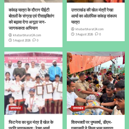
कांवड़ यात्रा के दौरान पीईटी
उत्तराखंड की खेल मंत्री रेखा
बोतलों के संग्रह एवं रीसाइक्लिंग
आर्या का ओलंपिक कांवड़ संकल्प
को बढ़ावा देगा अनूठा जन-
यात्रा
जागरूकता अभियान
khabarbharat24.com
3 August 2026
0
khabarbharat24.com
5 August 2026
0
उत्तराखंड
उत्तराखंड
फिटनेस का मूल मंत्र है खेल के
शिवभक्तों पर पुष्पवर्षा, डीएम-
प्रति जागरूकता : रेखा आर्या
एसएसपी ने किया भव्य स्वागत;