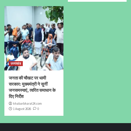
उत्तराखंड
जनता की चौखट पर धामी
सरकार: मुख्यमंत्री ने सुनीं
जनसमस्याएं, त्वरित समाधान के
दिए निर्देश
khabarbharat24.com
1 August 2026
0