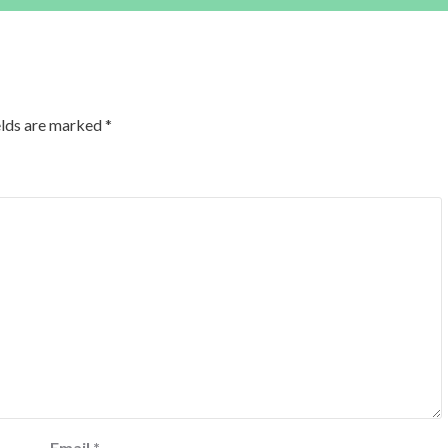
elds are marked
*
Email
*