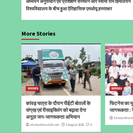
अध्ययन अनुसंधान एवं प्रशिक्षण संस्थान और स्वामी राम हिमालयन
विश्वविद्यालय के बीच हुआ ऐतिहासिक एमओयू हस्ताक्षर
More Stories
उत्तराखंड
उत्तराखंड
कांवड़ यात्रा के दौरान पीईटी बोतलों के
फिटनेस का मूल
संग्रह एवं रीसाइक्लिंग को बढ़ावा देगा
जागरूकता : र
अनूठा जन-जागरूकता अभियान
khabarbhara
khabarbharat24.com
5 August 2026
0