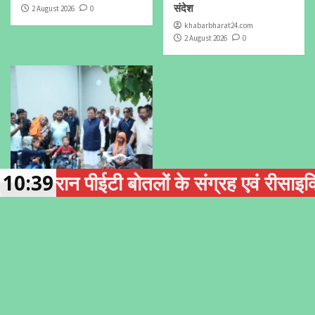
संदेश
2 August 2026
0
khabarbharat24.com
2 August 2026
0
 पीईटी बोतलों के संग्रह एवं रीसाइक्लिंग को ब
10:39
उत्तराखंड
जनता की चौखट पर धामी
सरकार: मुख्यमंत्री ने सुनीं
जनसमस्याएं, त्वरित समाधान के
दिए निर्देश
khabarbharat24.com
1 August 2026
0