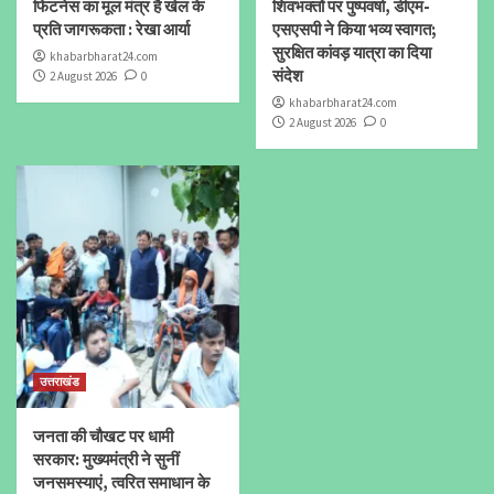
फिटनेस का मूल मंत्र है खेल के
शिवभक्तों पर पुष्पवर्षा, डीएम-
प्रति जागरूकता : रेखा आर्या
एसएसपी ने किया भव्य स्वागत;
सुरक्षित कांवड़ यात्रा का दिया
khabarbharat24.com
संदेश
2 August 2026
0
khabarbharat24.com
2 August 2026
0
उत्तराखंड
जनता की चौखट पर धामी
सरकार: मुख्यमंत्री ने सुनीं
जनसमस्याएं, त्वरित समाधान के