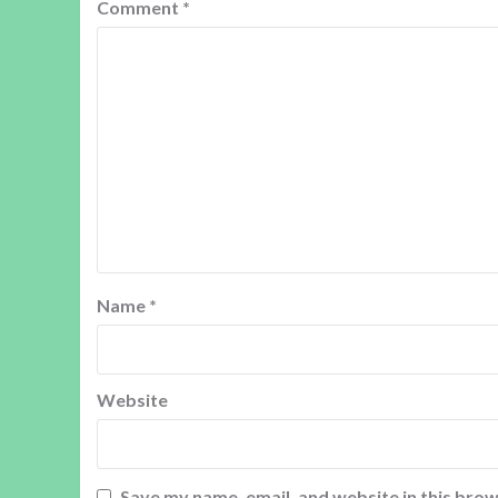
Comment
*
Name
*
Website
Save my name, email, and website in this brow