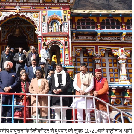
च भारतीय वायुसेना के हेलीकॉप्टर से बुधवार को सुबह 10ः20 बजे बद्रीनाथ आर्मी