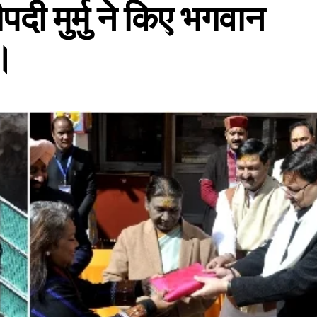
ौपदी मुर्मु ने किए भगवान
न।