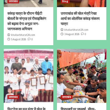
उत्तराखंड
Blog
कांवड़ यात्रा के दौरान पीईटी
उत्तराखंड की खेल मंत्री रेखा
बोतलों के संग्रह एवं रीसाइक्लिंग
आर्या का ओलंपिक कांवड़ संकल्प
को बढ़ावा देगा अनूठा जन-
यात्रा
जागरूकता अभियान
khabarbharat24.com
3 August 2026
0
khabarbharat24.com
5 August 2026
0
उत्तराखंड
उत्तराखंड
फिटनेस का मूल मंत्र है खेल के
शिवभक्तों पर पुष्पवर्षा, डीएम-