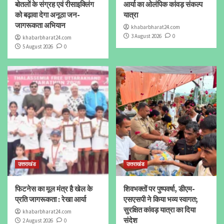
बोतलों के संग्रह एवं रीसाइक्लिंग
आर्या का ओलंपिक कांवड़ संकल्प
को बढ़ावा देगा अनूठा जन-
यात्रा
जागरूकता अभियान
khabarbharat24.com
3 August 2026
0
khabarbharat24.com
5 August 2026
0
उत्तराखंड
उत्तराखंड
फिटनेस का मूल मंत्र है खेल के
शिवभक्तों पर पुष्पवर्षा, डीएम-
प्रति जागरूकता : रेखा आर्या
एसएसपी ने किया भव्य स्वागत;
सुरक्षित कांवड़ यात्रा का दिया
khabarbharat24.com
संदेश
2 August 2026
0