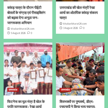
कांवड़ यात्रा के दौरान पीईटी
उत्तराखंड की खेल मंत्री रेखा
बोतलों के संग्रह एवं रीसाइक्लिंग
आर्या का ओलंपिक कांवड़ संकल्प
को बढ़ावा देगा अनूठा जन-
यात्रा
जागरूकता अभियान
khabarbharat24.com
3 August 2026
0
khabarbharat24.com
5 August 2026
0
उत्तराखंड
उत्तराखंड
फिटनेस का मूल मंत्र है खेल के
शिवभक्तों पर पुष्पवर्षा, डीएम-
प्रति जागरूकता : रेखा आर्या
एसएसपी ने किया भव्य स्वागत;