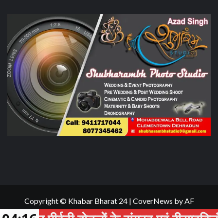
Copyright © Khabar Bharat 24
|
CoverNews
by AF
themes.