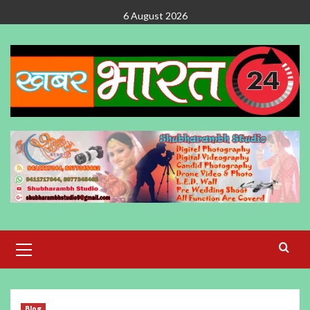
Skip
6 August 2026
to
content
Primary
Menu
Blog