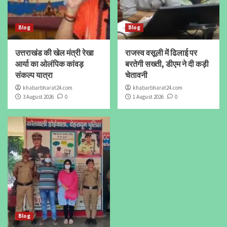
Blog
Blog
उत्तराखंड की खेल मंत्री रेखा
राजस्व वसूली में ढिलाई पर
आर्या का ओलंपिक कांवड़
बरतेगी सख्ती, डीएम ने दी कड़ी
संकल्प यात्रा
चेतावनी
khabarbharat24.com
khabarbharat24.com
3 August 2026
0
1 August 2026
0
Blog