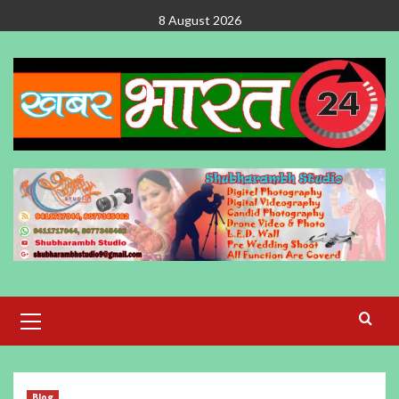
Skip
8 August 2026
to
content
Primary
Menu
Blog