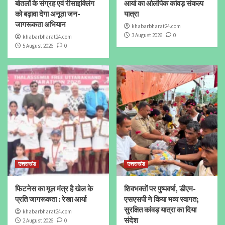
बोतलों के संग्रह एवं रीसाइक्लिंग
आर्या का ओलंपिक कांवड़ संकल्प
को बढ़ावा देगा अनूठा जन-
यात्रा
जागरूकता अभियान
khabarbharat24.com
3 August 2026
0
khabarbharat24.com
5 August 2026
0
उत्तराखंड
उत्तराखंड
फिटनेस का मूल मंत्र है खेल के
शिवभक्तों पर पुष्पवर्षा, डीएम-
प्रति जागरूकता : रेखा आर्या
एसएसपी ने किया भव्य स्वागत;
सुरक्षित कांवड़ यात्रा का दिया
khabarbharat24.com
संदेश
2 August 2026
0