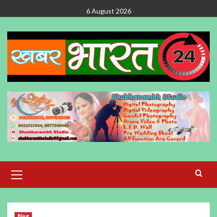
Skip
6 August 2026
to
content
Primary
Menu
Blog