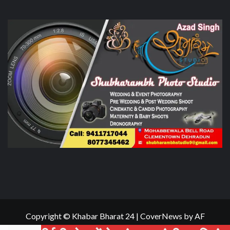
Copyright © Khabar Bharat 24
|
CoverNews
by AF
themes.