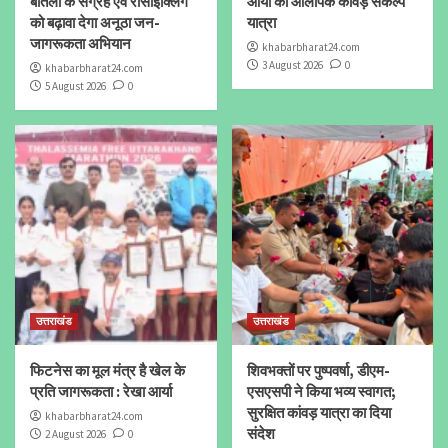
बोतलों के संग्रह एवं रीसाइक्लिंग
आर्या का ओलंपिक कांवड़ संकल्प
को बढ़ावा देगा अनूठा जन-
यात्रा
जागरूकता अभियान
khabarbharat24.com
3 August 2026
0
khabarbharat24.com
5 August 2026
0
उत्तराखंड
उत्तराखंड
फिटनेस का मूल मंत्र है खेल के
शिवभक्तों पर पुष्पवर्षा, डीएम-
प्रति जागरूकता : रेखा आर्या
एसएसपी ने किया भव्य स्वागत;
सुरक्षित कांवड़ यात्रा का दिया
khabarbharat24.com
संदेश
2 August 2026
0