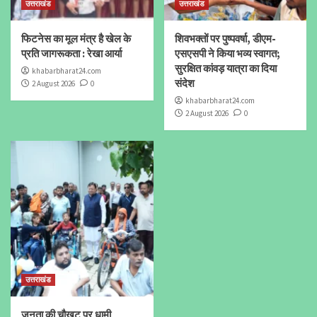
उत्तराखंड
उत्तराखंड
फिटनेस का मूल मंत्र है खेल के
शिवभक्तों पर पुष्पवर्षा, डीएम-
प्रति जागरूकता : रेखा आर्या
एसएसपी ने किया भव्य स्वागत;
सुरक्षित कांवड़ यात्रा का दिया
khabarbharat24.com
संदेश
2 August 2026
0
khabarbharat24.com
2 August 2026
0
उत्तराखंड
जनता की चौखट पर धामी