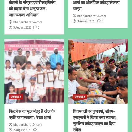
बोतलों के संग्रह एवं रीसाइक्लिंग
आर्या का ओलंपिक कांवड़ संकल्प
को बढ़ावा देगा अनूठा जन-
यात्रा
जागरूकता अभियान
khabarbharat24.com
3 August 2026
0
khabarbharat24.com
5 August 2026
0
उत्तराखंड
उत्तराखंड
फिटनेस का मूल मंत्र है खेल के
शिवभक्तों पर पुष्पवर्षा, डीएम-
प्रति जागरूकता : रेखा आर्या
एसएसपी ने किया भव्य स्वागत;
सुरक्षित कांवड़ यात्रा का दिया
khabarbharat24.com
संदेश
2 August 2026
0