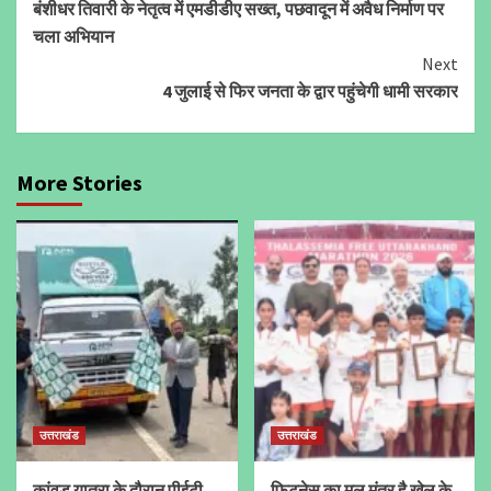
बंशीधर तिवारी के नेतृत्व में एमडीडीए सख्त, पछवादून में अवैध निर्माण पर
Reading
चला अभियान
Next
4 जुलाई से फिर जनता के द्वार पहुंचेगी धामी सरकार
More Stories
उत्तराखंड
उत्तराखंड
कांवड़ यात्रा के दौरान पीईटी
फिटनेस का मूल मंत्र है खेल के