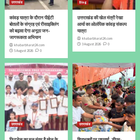
उत्तराखंड
Blog
कांवड़ यात्रा के दौरान पीईटी
उत्तराखंड की खेल मंत्री रेखा
बोतलों के संग्रह एवं रीसाइक्लिंग
आर्या का ओलंपिक कांवड़ संकल्प
को बढ़ावा देगा अनूठा जन-
यात्रा
जागरूकता अभियान
khabarbharat24.com
3 August 2026
0
khabarbharat24.com
5 August 2026
0
उत्तराखंड
उत्तराखंड
फिटनेस का मूल मंत्र है खेल के
शिवभक्तों पर पुष्पवर्षा, डीएम-