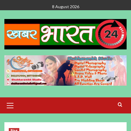
Skip
8 August 2026
to
content
Primary
Menu
Blog