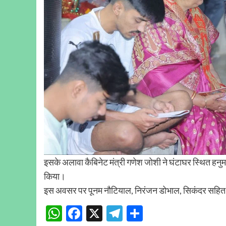
इसके अलावा कैबिनेट मंत्री गणेश जोशी ने घंटाघर स्थित हनुम
किया।
इस अवसर पर पूनम नौटियाल, निरंजन डोभाल, सिकंदर सहित
WhatsApp
Facebook
X
Telegram
Share