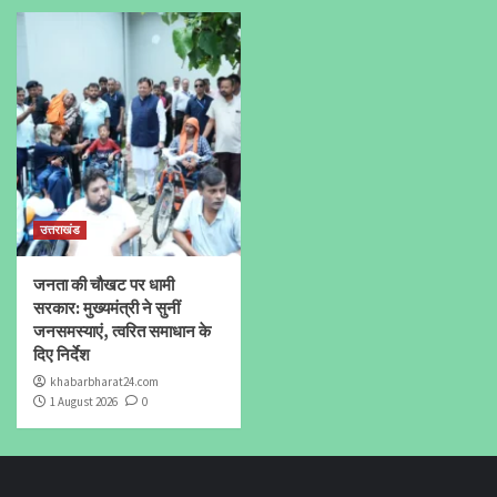
उत्तराखंड
जनता की चौखट पर धामी
सरकार: मुख्यमंत्री ने सुनीं
जनसमस्याएं, त्वरित समाधान के
दिए निर्देश
khabarbharat24.com
1 August 2026
0