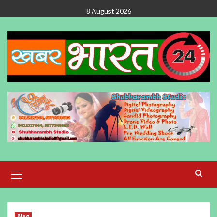
Skip
8 August 2026
to
content
Primary
Menu
Blog