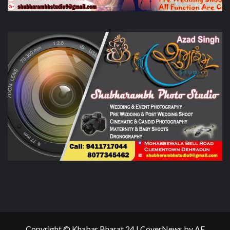
Copyright © Khabar Bharat 24
|
CoverNews
by AF