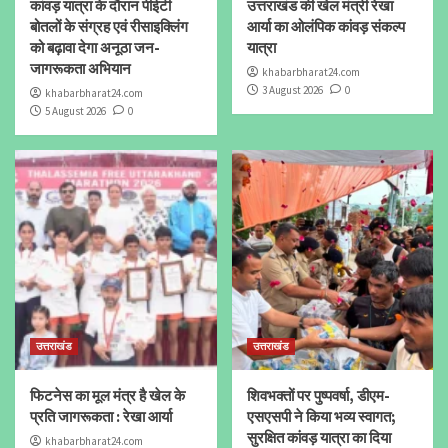
कांवड़ यात्रा के दौरान पीईटी
उत्तराखंड की खेल मंत्री रेखा
बोतलों के संग्रह एवं रीसाइक्लिंग
आर्या का ओलंपिक कांवड़ संकल्प
को बढ़ावा देगा अनूठा जन-
यात्रा
जागरूकता अभियान
khabarbharat24.com
3 August 2026
0
khabarbharat24.com
5 August 2026
0
उत्तराखंड
उत्तराखंड
फिटनेस का मूल मंत्र है खेल के
शिवभक्तों पर पुष्पवर्षा, डीएम-
प्रति जागरूकता : रेखा आर्या
एसएसपी ने किया भव्य स्वागत;
सुरक्षित कांवड़ यात्रा का दिया
khabarbharat24.com