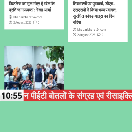
फिटनेस का मूल मंत्र है खेल के
शिवभक्तों पर पुष्पवर्षा, डीएम-
प्रति जागरूकता : रेखा आर्या
एसएसपी ने किया भव्य स्वागत;
सुरक्षित कांवड़ यात्रा का दिया
khabarbharat24.com
संदेश
2 August 2026
0
khabarbharat24.com
2 August 2026
0
रान पीईटी बोतलों के संग्रह एवं रीसाइक्लिंग क
10:55
उत्तराखंड
जनता की चौखट पर धामी
सरकार: मुख्यमंत्री ने सुनीं
जनसमस्याएं, त्वरित समाधान के