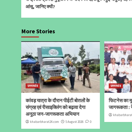
Reading
आंसू, जानिए क्यों?
More Stories
उत्तराखंड
उत्तराखंड
कांवड़ यात्रा के दौरान पीईटी बोतलों के
फिटनेस का मूल
संग्रह एवं रीसाइक्लिंग को बढ़ावा देगा
जागरूकता : र
अनूठा जन-जागरूकता अभियान
khabarbhara
khabarbharat24.com
5 August 2026
0