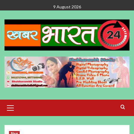
Skip
9 August 2026
to
content
Primary
Menu
Blog