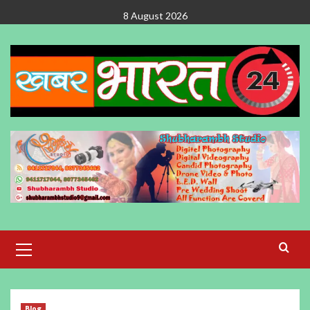
Skip
8 August 2026
to
content
Primary
Menu
Blog