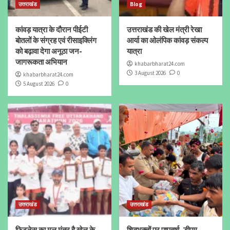
उत्तराखंड
Blog
कांवड़ यात्रा के दौरान पीईटी
उत्तराखंड की खेल मंत्री रेखा
बोतलों के संग्रह एवं रीसाइक्लिंग
आर्या का ओलंपिक कांवड़ संकल्प
को बढ़ावा देगा अनूठा जन-
यात्रा
जागरूकता अभियान
khabarbharat24.com
3 August 2026
0
khabarbharat24.com
5 August 2026
0
उत्तराखंड
उत्तराखंड
फिटनेस का मूल मंत्र है खेल के
शिवभक्तों पर पुष्पवर्षा, डीएम-