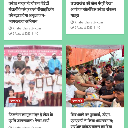
कांवड़ यात्रा के दौरान पीईटी
उत्तराखंड की खेल मंत्री रेखा
बोतलों के संग्रह एवं रीसाइक्लिंग
आर्या का ओलंपिक कांवड़ संकल्प
को बढ़ावा देगा अनूठा जन-
यात्रा
जागरूकता अभियान
khabarbharat24.com
3 August 2026
0
khabarbharat24.com
5 August 2026
0
उत्तराखंड
उत्तराखंड
फिटनेस का मूल मंत्र है खेल के
शिवभक्तों पर पुष्पवर्षा, डीएम-
प्रति जागरूकता : रेखा आर्या
एसएसपी ने किया भव्य स्वागत;
सुरक्षित कांवड़ यात्रा का दिया
khabarbharat24.com