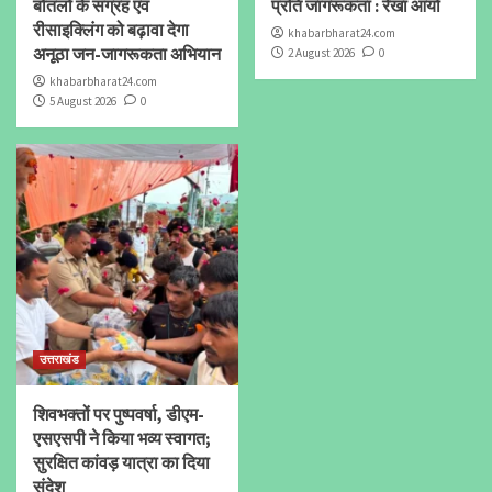
बोतलों के संग्रह एवं
प्रति जागरूकता : रेखा आर्या
रीसाइक्लिंग को बढ़ावा देगा
khabarbharat24.com
अनूठा जन-जागरूकता अभियान
2 August 2026
0
khabarbharat24.com
5 August 2026
0
उत्तराखंड
शिवभक्तों पर पुष्पवर्षा, डीएम-
एसएसपी ने किया भव्य स्वागत;
सुरक्षित कांवड़ यात्रा का दिया
संदेश