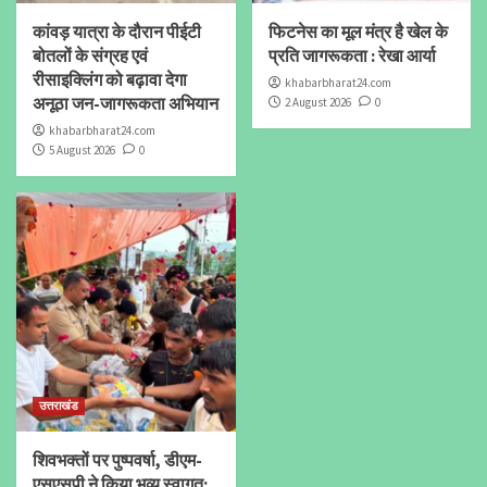
कांवड़ यात्रा के दौरान पीईटी
फिटनेस का मूल मंत्र है खेल के
बोतलों के संग्रह एवं
प्रति जागरूकता : रेखा आर्या
रीसाइक्लिंग को बढ़ावा देगा
khabarbharat24.com
अनूठा जन-जागरूकता अभियान
2 August 2026
0
khabarbharat24.com
5 August 2026
0
उत्तराखंड
शिवभक्तों पर पुष्पवर्षा, डीएम-
एसएसपी ने किया भव्य स्वागत;