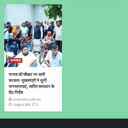
उत्तराखंड
जनता की चौखट पर धामी
सरकार: मुख्यमंत्री ने सुनीं
जनसमस्याएं, त्वरित समाधान के
दिए निर्देश
khabarbharat24.com
1 August 2026
0