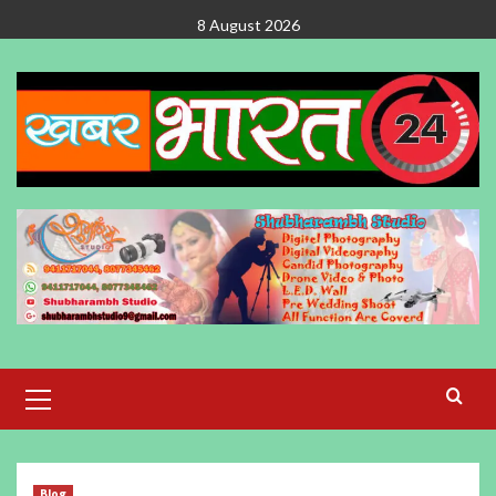
Skip
8 August 2026
to
content
Primary
Menu
Blog